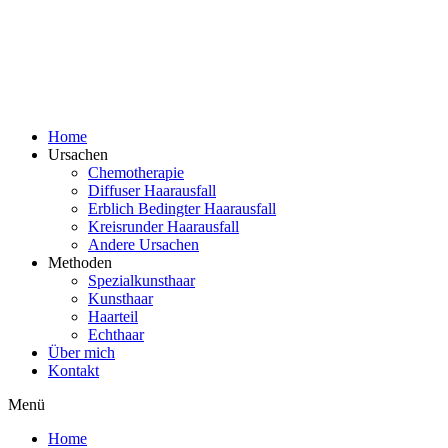
Zum
Inhalt
wechseln
Home
Ursachen
Chemotherapie
Diffuser Haarausfall
Erblich Bedingter Haarausfall
Kreisrunder Haarausfall
Andere Ursachen
Methoden
Spezialkunsthaar
Kunsthaar
Haarteil
Echthaar
Über mich
Kontakt
Menü
Home